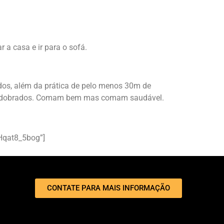
 a casa e ir para o sofá.
ados, além da prática de pelo menos 30m de
r redobrados. Comam bem mas comam saudável.
Hqat8_5bog”]
CONTATE PARA MAIS INFORMAÇÃO