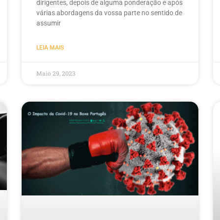
dirigentes, depois de alguma ponderação e após
várias abordagens da vossa parte no sentido de
assumir
LEIA MAIS
Maio 29, 2023